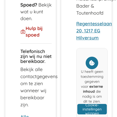
Spoed?
Bekijk
Bader &
wat u kunt
Toutenhoofd
doen.
Regentesselaan
Hulp bij
20, 1217 EG
spoed
Hilversum
Telefonisch
zijn wij nu niet
bereikbaar.
Bekijk alle
U heeft geen
contactgegevens
toestemming
gegeven
om te zien
voor
externe
wanneer wij
inhoud
die
nodig is om
bereikbaar
dit te zien.
zijn.
Cookie-
instellingen
wijzigen
Alle