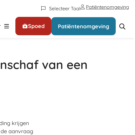
Patiëntenomgeving
Selecteer Taal
: (Online) regelen
r
Spoed
Patiëntenomgeving
nschaf van een
ing krijgen
t de aanvraag