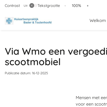
Contrast
Tekstgrootte
Tekst
Tekst
100%
-
+
Uit
verkleinen
vergroten
Hoofd
met
met
Welkom
10%
10%
menu
Via Wmo een vergoedi
scootmobiel
Publicatie datum:
16-12-2025
Mensen met een
voor een scootm