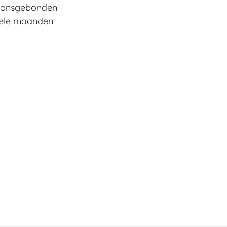
soonsgebonden
kele maanden